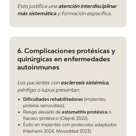
Esto justifica una
atención interdisciplinar
más sistemática
y formación específica.
¿Cómo afecta la alimentación?
Una dieta rica en azúcares y ultraprocesados
favorece la inflamación general. La dieta
mediterránea, con verduras, fruta, pescado y
aceite de oliva, ayuda tanto a la piel como a las
6. Complicaciones protésicas y
encías.
quirúrgicas en enfermedades
autoinmunes
¿Hay manchas o lesiones en la boca que
Los pacientes con
esclerosis sistémica
,
deberían hacerme acudir al dermatólogo?
pénfigo o lupus presentan:
Sí: llagas que no curan en dos semanas,
Dificultades rehabilitadoras
(implantes,
ampollas que se rompen y dejan zonas en
prótesis removibles).
carne viva, manchas blancas o rojas que
Riesgo elevado de
estomatitis protésica
o
cambian, y lesiones que pican o queman. Lo
fracaso protésico (Olejnik 2022).
mejor es valorarlo entre dentista y
Éxito en implantes con protocolos adaptados
(Hashemi 2024, Mosaddad 2023).
dermatólogo.