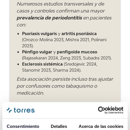
Numerosos estudios transversales y de
práctica clínica: al bajar la inflamación general
casos y controles confirman una mayor
con anti-TNF, anti-IL-17 o anti-IL-23, muchos
prevalencia de periodontitis
en pacientes
pacientes notan también mejoría en las encías.
con:
La evidencia formal es todavía limitada, pero la
coordinación entre dermatólogo y dentista
Psoriasis vulgaris
y
artritis psoriásica
(Orozco-Molina 2023, Mishra 2021, Polineni
sigue siendo aconsejable, vaya en una
2023).
dirección o en otra.
Pénfigo vulgar
y
penfigoide mucoso
(Rajasekaran 2024, Zeng 2023, Subadra 2021).
Esclerosis sistémica
(Sredojevic 2024,
Stanomir 2023, Sharma 2024).
¿Puedo ponerme implantes si tengo una
enfermedad autoinmune?
Esta asociación persiste incluso tras ajustar
En la mayoría de los casos sí, pero hay que
por confusores como tabaquismo o
planificarlo bien. En esclerosis sistémica, lupus
medicación.
o pénfigo conviene controlar primero la
enfermedad, valorar la apertura bucal y el
estado de la mucosa, y trabajar a cuatro manos
con el dermatólogo.
Consentimiento
Detalles
Acerca de las cookies
3. Estudios de intervención: