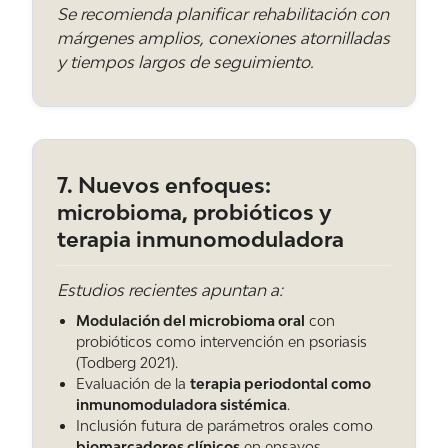
Se recomienda planificar rehabilitación con
márgenes amplios, conexiones atornilladas
y tiempos largos de seguimiento.
¿Qué es el liquen plano oral y por qué me lo
controla el dentista?
Es una enfermedad inflamatoria crónica de la
mucosa, parecida al liquen de la piel. No suele
curarse del todo, pero se controla. Se ha
7. Nuevos enfoques:
descrito un riesgo bajo de transformación
microbioma, probióticos y
maligna, sobre todo en las formas erosivas y
atróficas; la cifra exacta sigue en discusión,
terapia inmunomoduladora
pero es suficiente para justificar revisiones
periódicas a lo largo del tiempo.
Estudios recientes apuntan a:
Modulación del microbioma oral
con
probióticos como intervención en psoriasis
¿Es contagioso el pénfigo o el lupus a través
(Todberg 2021).
Evaluación de la
terapia periodontal como
de la saliva?
inmunomoduladora sistémica
.
No. Son enfermedades autoinmunes, no
Inclusión futura de parámetros orales como
infecciones. Lo que sí puede transmitirse son
biomarcadores clínicos
en ensayos