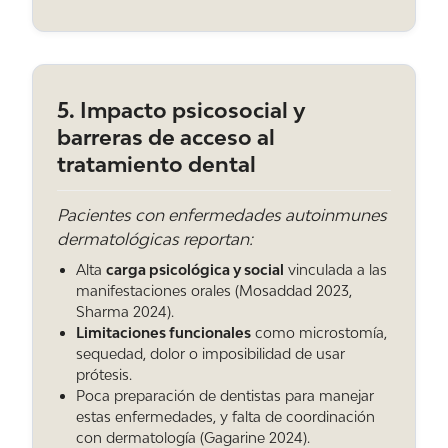
rebasar la prótesis para mejorar la piel.
¿El estrés influye en este vínculo entre piel y
5. Impacto psicosocial y
boca?
barreras de acceso al
Mucho. El estrés baja defensas, empeora la
tratamiento dental
inflamación y hace que descuidemos la
higiene. En enfermedades como la psoriasis o
el liquen plano oral, los brotes coinciden a
Pacientes con enfermedades autoinmunes
menudo con épocas de estrés intenso.
dermatológicas reportan:
Alta
carga psicológica y social
vinculada a las
manifestaciones orales (Mosaddad 2023,
Sharma 2024).
¿Y el tabaco?
Limitaciones funcionales
como microstomía,
Es uno de los peores enemigos en común.
sequedad, dolor o imposibilidad de usar
Empeora la psoriasis, dispara la periodontitis,
prótesis.
retrasa la cicatrización de cualquier lesión de la
Poca preparación de dentistas para manejar
mucosa y reduce la eficacia de los
estas enfermedades, y falta de coordinación
tratamientos.
con dermatología (Gagarine 2024).