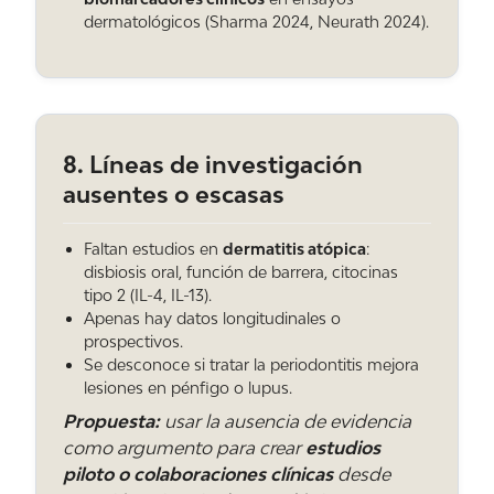
ciertas bacterias periodontales entre
dermatológicos (Sharma 2024, Neurath 2024).
convivientes, por lo que si en casa hay alguien
con periodontitis, conviene que el resto se
revise.
8. Líneas de investigación
¿La boca puede usarse para diagnosticar
ausentes o escasas
enfermedades de la piel?
Es una línea de investigación activa. En la saliva
Faltan estudios en
dermatitis atópica
:
y en muestras de la mucosa pueden detectarse
disbiosis oral, función de barrera, citocinas
autoanticuerpos, bacterias y marcadores de
tipo 2 (IL-4, IL-13).
inflamación útiles para pénfigo, lupus o
Apenas hay datos longitudinales o
psoriasis activa. De momento son herramientas
prospectivos.
complementarias, no sustituyen a las pruebas
Se desconoce si tratar la periodontitis mejora
lesiones en pénfigo o lupus.
habituales, pero es un campo prometedor.
Propuesta:
usar la ausencia de evidencia
como argumento para crear
estudios
piloto o colaboraciones clínicas
desde
¿Qué cuidados básicos debería tener un