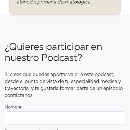
atención primaria dermatológica.
paciente con enfermedad cutánea
autoinmune?
Cepillado suave dos veces al día con cepillo de
filamentos finos, uso de seda o cepillos
interdentales, colutorios indicados por el
dentista, revisiones cada 6 meses y avisar
¿Quieres participar en
siempre de los cambios en la boca al
dermatólogo.
nuestro Podcast?
Si crees que puedes aportar valor a este podcast,
¿Las pastas blanqueadoras o los enjuagues
desde el punto de vista de tu especialidad médica y
fuertes pueden empeorar las lesiones?
trayectoria, y te gustaría formar parte de un episodio,
Sí. En pacientes con liquen plano, pénfigo o
contáctanos.
mucosa frágil, las pastas con muchos abrasivos
o enjuagues con alcohol irritan y empeoran las
Nombre*
lesiones. Conviene usar productos suaves y
bajo recomendación profesional.