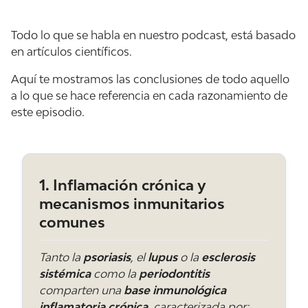
¿Puede una llaga en la boca ser el primer
Todo lo que se habla en nuestro podcast, está basado
aviso de algo grave de la piel?
en artículos científicos.
Sí. En el pénfigo vulgar o en algunos lupus, las
primeras lesiones aparecen en la mucosa de la
Aquí te mostramos las conclusiones de todo aquello
boca, a veces meses antes que en la piel. Una
a lo que se hace referencia en cada razonamiento de
úlcera que no se cura en dos semanas no debe
este episodio.
ignorarse.
¿Influyen las bacterias de la boca en
1. Inflamación crónica y
enfermedades de la piel?
mecanismos inmunitarios
Lo están demostrando varios estudios. En
comunes
personas con psoriasis grave se ha visto una
microbiota oral distinta, con más bacterias
proinflamatorias. Esas bacterias activan
Tanto la
psoriasis
, el
lupus
o la
esclerosis
defensas que viajan por la sangre y alimentan el
sistémica
como la
periodontitis
“fuego” cutáneo.
comparten una
base inmunológica
inflamatoria crónica
, caracterizada por: