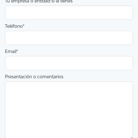
Tu empresa o entidad si la tienes
¿Cómo afectan las terapias biológicas a la
salud bucal?
Suelen mejorar las encías al bajar la inflamación
Teléfono*
general, pero pueden aumentar el riesgo de
infecciones oportunistas como la candidiasis
oral. Por eso es clave mantener una higiene
Email*
impecable y revisiones más frecuentes.
Presentación o comentarios
¿Tengo que avisar al dentista si voy a
empezar un tratamiento biológico?
Sí, siempre. Lo ideal es que antes de iniciarlo se
haga una revisión a fondo y se traten los focos
infecciosos. Una vez estable el tratamiento, las
revisiones se mantienen, pero la coordinación
es esencial.