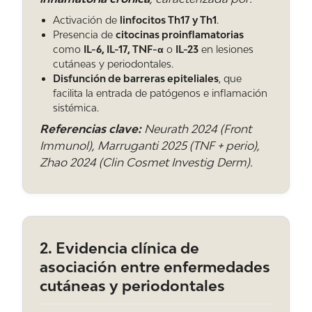
Activación de
linfocitos Th17 y Th1
.
Presencia de
citocinas proinflamatorias
¿Si me trato las encías, mejora mi psoriasis?
como
IL-6, IL-17, TNF-α
o
IL-23
en lesiones
Es una hipótesis con buena base biológica y
cutáneas y periodontales.
con resultados preliminares prometedores.
Disfunción de barreras epiteliales
, que
Algunos ensayos clínicos han mostrado
facilita la entrada de patógenos e inflamación
descensos en marcadores inflamatorios como
sistémica.
la PCR y mejorías leves del PASI tras el
Referencias clave:
Neurath 2024 (Front
tratamiento periodontal, pero el número de
Immunol), Marruganti 2025 (TNF + perio),
estudios es todavía pequeño y la evidencia no
Zhao 2024 (Clin Cosmet Investig Derm).
está consolidada. Mientras se confirma, lo
razonable es cuidar la boca: reducir la
inflamación oral nunca va a perjudicar, y puede
sumar al control general de la enfermedad.
2. Evidencia clínica de
asociación entre enfermedades
¿Y los tratamientos biológicos de la piel
cutáneas y periodontales
ayudan a las encías?
Es plausible y se observa con frecuencia en la