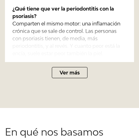
¿Qué tiene que ver la periodontitis con la
psoriasis?
Comparten el mismo motor: una inflamación
crónica que se sale de control. Las personas
con psoriasis tienen, de media, más
periodontitis, y al revés. Y cuanto peor está la
encía, suele estar peor también la piel.
Ver más
¿Y con el lupus, el pénfigo o la esclerosis
sistémica?
Estas enfermedades autoinmunes suelen dar la
cara primero en la boca: úlceras que no curan,
ampollas en la encía, boca seca o limitación
para abrirla. Por eso muchas veces el dentista
es el primero que detecta el problema.
En qué nos basamos