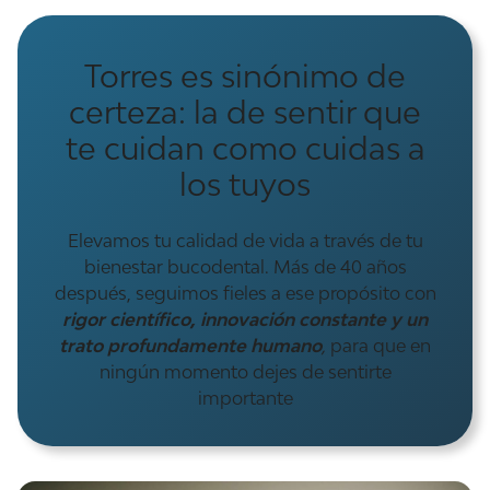
Torres es sinónimo de
certeza: la de sentir que
te cuidan como cuidas a
los tuyos
Elevamos tu calidad de vida a través de tu
bienestar bucodental. Más de 40 años
después, seguimos fieles a ese propósito con
rigor científico, innovación constante y un
trato profundamente humano
,
para que en
ningún momento dejes de sentirte
importante