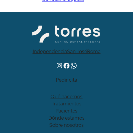
Independencia
San José
Roma
Instagram
Facebook
WhatsApp
Pedir cita
Qué hacemos
Tratamientos
Pacientes
Dónde estamos
Sobre nosotros