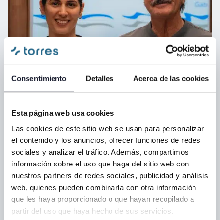
Consentimiento
Detalles
Acerca de las cookies
Esta página web usa cookies
Una comunidad de Bocas
Las cookies de este sitio web se usan para personalizar
importantes que no para de
el contenido y los anuncios, ofrecer funciones de redes
crecer
sociales y analizar el tráfico. Además, compartimos
información sobre el uso que haga del sitio web con
Si tu salud bucodental es innegociable, este es tu
nuestros partners de redes sociales, publicidad y análisis
sitio
web, quienes pueden combinarla con otra información
que les haya proporcionado o que hayan recopilado a
Cuidar tu boca es cuidarte a ti. Una salud oral óptima
partir del uso que haya hecho de sus servicios.
forma parte de un estilo de vida, en el que cuidarse