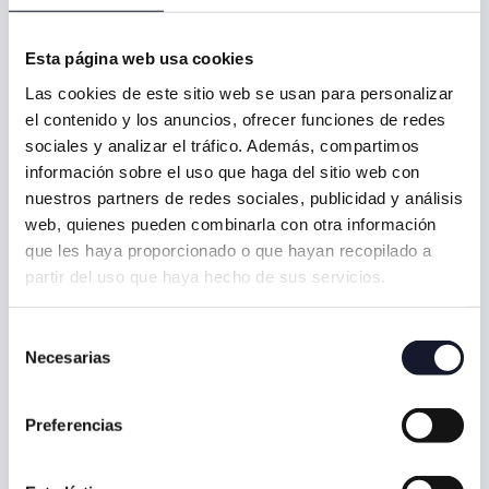
Queremos que salgas con la certeza de haber sido
escuchado, con un plan claro y con la tranquilidad de
Esta página web usa cookies
estar en manos de un equipo que piensa siempre en
tu bienestar.
Las cookies de este sitio web se usan para personalizar
el contenido y los anuncios, ofrecer funciones de redes
Nombre *
sociales y analizar el tráfico. Además, compartimos
información sobre el uso que haga del sitio web con
nuestros partners de redes sociales, publicidad y análisis
Teléfono *
web, quienes pueden combinarla con otra información
que les haya proporcionado o que hayan recopilado a
partir del uso que haya hecho de sus servicios.
Email *
Selección
Necesarias
de
consentimiento
¿En qué podemos ayudarte? *
Preferencias