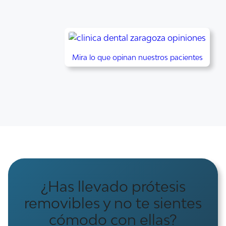
Mira lo que opinan nuestros pacientes
¿Has llevado prótesis
removibles y no te sientes
cómodo con ellas?