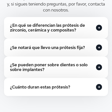
y, si sigues teniendo preguntas, por favor, contacta
con nosotros.
¿En qué se diferencian las prótesis de
zirconio, cerámica y composites?
El zirconio aporta máxima resistencia; las
¿Se notará que llevo una prótesis fija?
cerámicas destacan por su estética; y los
composites fresados combinan resistencia,
estética y comodidad de ajuste.
Pasará muy desapercibida. Todos los
¿Se pueden poner sobre dientes o solo
materiales reproducen el color y la translucidez
sobre implantes?
del esmalte natural.
Sirven para ambas situaciones: dientes tallados
¿Cuánto duran estas prótesis?
o implantes osteointegrados.
Muchos años, siempre que mantengas buena
higiene y revisiones periódicas.