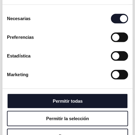
¿Cómo va a ser tu paso
Selección
por Torres?
Necesarias
de
consentimiento
Preferencias
1. Primera toma de contacto
Estadística
Marketing
2. Pruebas diagnósticas iniciales sin
coste
Permitir todas
3. CBCT si es necesario
Permitir la selección
4. Valoración del especialista