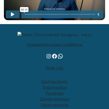
Independencia
San José
Roma
Instagram
Facebook
WhatsApp
Pedir cita
Qué hacemos
Tratamientos
Pacientes
Dónde estamos
Sobre nosotros