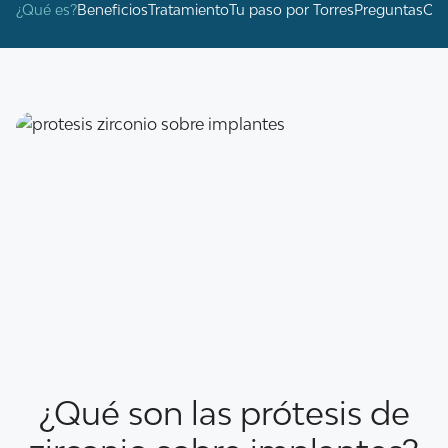
¿Qué es?
Beneficios
Tratamiento
Tu paso por Torres
Preguntas
Cas
¿Qué son las prótesis de