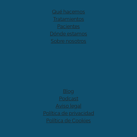
En CDT, trabajamos con niños desde hace
muchos años. Sabemos lo importante que es
Qué hacemos
para el pequeño sentirse a salvo en un terreno
Tratamientos
que, a priori, puede resultarle hostil. Por eso
Pacientes
hemos desarrollado un protocolo interno de
Dónde estamos
actuación centrado en el niño y en las
Sobre nosotros
necesidades que pueda tener. De esta forma,
podemos llevar a cabo la visita, en un ambiente
más alegre y cercano para el pequeño,
ayudándole a perder el miedo que pudiera
tener.
Blog
Podcast
Aviso legal
Política de privacidad
Política de Cookies