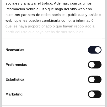
sociales y analizar el tráfico. Además, compartimos
tranquilidad y su bienestar bucodental van a ser
información sobre el uso que haga del sitio web con
siempre lo primero.
nuestros partners de redes sociales, publicidad y análisis
La innovación y la tecnología nos han permitido dar
web, quienes pueden combinarla con otra información
un paso adelante para reafirmarnos en algo que
que les haya proporcionado o que hayan recopilado a
entendemos como un principio universal: El miedo
partir del uso que haya hecho de sus servicios.
solo existe para darnos la oportunidad de demostrar
lo valientes que podemos llegar a ser.
Selección
Necesarias
de
Con los niños formamos un equipo de trabajo para su
consentimiento
salud, del que les encanta formar parte y cuyo
objetivo es disfrutar y respetar las reglas del juego.
Preferencias
Para que nunca tengan miedo.
Estadística
Quiero saber más
Marketing