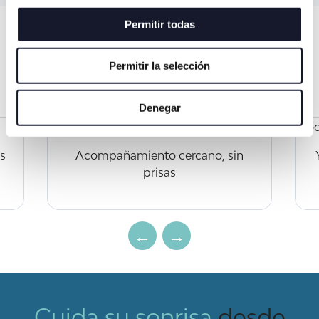
Permitir todas
¿Qué incluye su
primera
Permitir la selección
visita?
Denegar
s
Acompañamiento cercano, sin
prisas
Cuida su sonrisa
desde