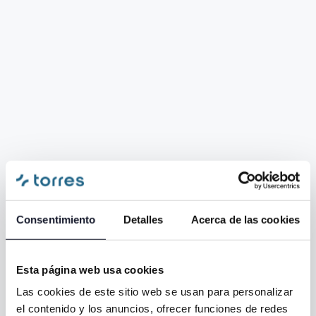
Miedo y dolor en el
dentista: Desmentimos
Consentimiento
Detalles
Acerca de las cookies
juntos el mito
Esta página web usa cookies
Estamos especialmente comprometidos con
Las cookies de este sitio web se usan para personalizar
transmitir esta idea a tus hijos desde que asoman su
el contenido y los anuncios, ofrecer funciones de redes
sonrisa por primera vez en nuestro centro.
Tu