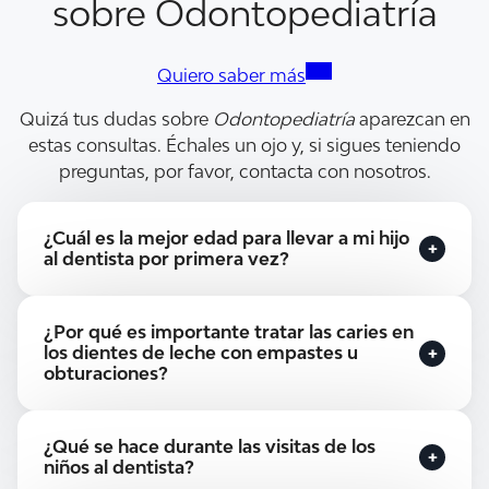
sobre Odontopediatría
Quiero saber más
Quizá tus dudas sobre
Odontopediatría
aparezcan en
estas consultas. Échales un ojo y, si sigues teniendo
preguntas, por favor, contacta con nosotros.
¿Cuál es la mejor edad para llevar a mi hijo
al dentista por primera vez?
Antes, la recomendación de los odontólogos es
¿Por qué es importante tratar las caries en
que se visitara al dentista por primera vez
los dientes de leche con empastes u
cuando ya hubieran salido todos los dientes de
obturaciones?
leche. Esto suele ocurrir cuando el niño ha
cumplido ya los 3 años o está a punto de
Mucha gente piensa que, si existe alguna caries
¿Qué se hace durante las visitas de los
cumplirlos.
en un diente de leche, como al final es una
niños al dentista?
pieza que se va a caer, no vale la pena