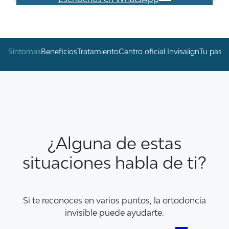
Síntomas
Beneficios
Tratamiento
Centro oficial Invisalign
Tu paso 
¿Alguna de estas
situaciones habla de ti?
Si te reconoces en varios puntos, la ortodoncia
invisible puede ayudarte.