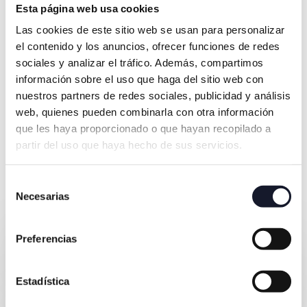
Entre otros, contamos con el sello de Centro
Esta página web usa cookies
Oficial Invisalign®.
Las cookies de este sitio web se usan para personalizar
el contenido y los anuncios, ofrecer funciones de redes
sociales y analizar el tráfico. Además, compartimos
información sobre el uso que haga del sitio web con
nuestros partners de redes sociales, publicidad y análisis
web, quienes pueden combinarla con otra información
¿Cómo será tu tratamiento
que les haya proporcionado o que hayan recopilado a
partir del uso que haya hecho de sus servicios.
de ortodoncia invisible
paso a paso?
Selección
Necesarias
de
consentimiento
Quiero pedir una cita
Preferencias
1. Diagnóstico previo
Estadística