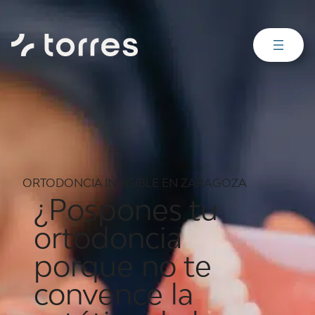
ORTODONCIA INVISIBLE EN ZARAGOZA​
¿Pospones tu
ortodoncia
porque no te
convence la