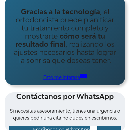
Gracias a la tecnología
, el
ortodoncista puede planificar
tu tratamiento completo y
mostrarte
cómo será tu
resultado final
, realizando los
ajustes necesarios hasta lograr
la sonrisa que deseas tener.
Esto me interesa
Contáctanos por WhatsApp
Si necesitas asesoramiento, tienes una urgencia o
quieres pedir una cita no dudes en escribirnos.
Escríbenos en WhatsApp