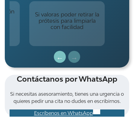
lución
Si valoras poder retirar la
ras
prótesis para limpiarla
o
con facilidad
Contáctanos por WhatsApp
Si necesitas asesoramiento, tienes una urgencia o
quieres pedir una cita no dudes en escribirnos.
Escríbenos en WhatsApp