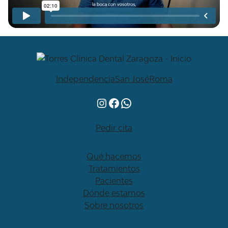
Independencia
San José
Roma
Instagram
Facebook
WhatsApp
Pedir cita
Qué hacemos
Tratamientos
Pacientes
Dónde estamos
Sobre nosotros