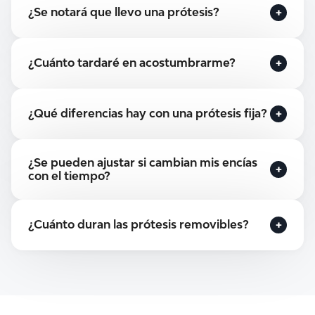
¿Se notará que llevo una prótesis?
Las prótesis actuales son discretas y
¿Cuánto tardaré en acostumbrarme?
personalizadas para integrarse de forma
natural en tu boca.
Generalmente pocos días o semanas. Te
¿Qué diferencias hay con una prótesis fija?
ayudamos con instrucciones y revisiones para
que la adaptación sea rápida.
La fija se cementa o atornilla y no se retira; la
¿Se pueden ajustar si cambian mis encías
removible puedes quitarla para limpiarla.
con el tiempo?
Sí, podemos realizar ajustes o modificaciones
¿Cuánto duran las prótesis removibles?
periódicas para mantener la comodidad.
Con un buen cuidado y revisiones periódicas,
pueden mantenerse en buenas condiciones
durante años.