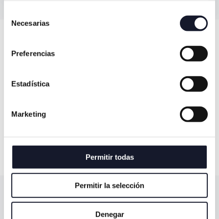
Selección
Necesarias
de
consentimiento
Preferencias
¿Qué tipos de prótesis
Estadística
removibles podemos
realizar en Torres?
Marketing
No esperes para cuidar tu salud bucodental
Permitir todas
Quiero pedir una cita
Permitir la selección
Prótesis completas de
toda una arcada
Denegar