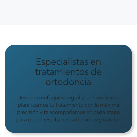
Especialistas en
tratamientos de
ortodoncia
Desde un enfoque integral y personalizado,
planificamos tu tratamiento con la máxima
precisión y te acompañamos en cada etapa
para que el resultado sea duradero y natural.