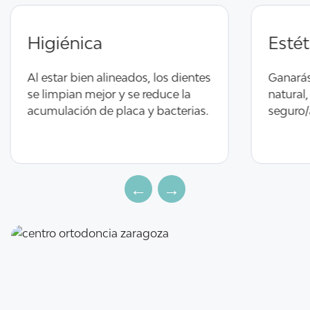
Higiénica
o,
Al estar bien alineados, los dientes
G
o
se limpian mejor y se reduce la
n
acumulación de placa y bacterias.
s