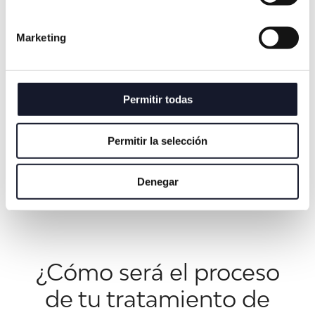
Marketing
Ortodoncia infantil
Permitir todas
Reserva tu cita
Permitir la selección
Denegar
¿Cómo será el proceso
de tu tratamiento de