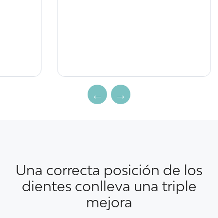
E
i
n
Una correcta posición de los
dientes conlleva una triple
mejora