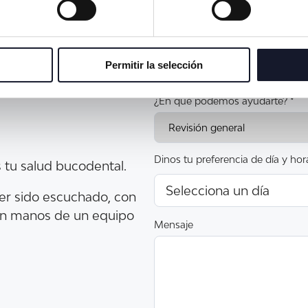
ta en
Email *
o más
Permitir la selección
¿En qué podemos ayudarte? *
Dinos tu preferencia de día y h
s tu salud bucodental.
er sido escuchado, con
r en manos de un equipo
Mensaje