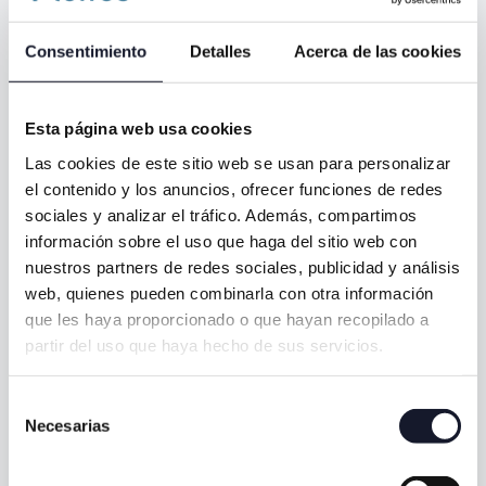
es mucho más
que un
Consentimiento
Detalles
Acerca de las cookies
trámite:
Esta página web usa cookies
Es la base sobre la que construiremos juntos tu salud
bucodental.
Las cookies de este sitio web se usan para personalizar
el contenido y los anuncios, ofrecer funciones de redes
Queremos que salgas con la certeza de haber sido
sociales y analizar el tráfico. Además, compartimos
escuchado, con un plan claro y con la tranquilidad de
información sobre el uso que haga del sitio web con
estar en manos de un equipo que piensa siempre en
nuestros partners de redes sociales, publicidad y análisis
tu bienestar.
web, quienes pueden combinarla con otra información
que les haya proporcionado o que hayan recopilado a
Nombre *
partir del uso que haya hecho de sus servicios.
Selección
Teléfono *
Necesarias
de
consentimiento