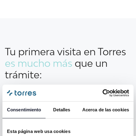
Tu primera visita en Torres
es mucho más
que un
trámite:
Es la base sobre la que construiremos juntos tu salud
bucodental.
Consentimiento
Detalles
Acerca de las cookies
Queremos que salgas con la certeza de haber sido
escuchado, con un plan claro y con la tranquilidad de
estar en manos de un equipo que piensa siempre en
Esta página web usa cookies
tu bienestar.