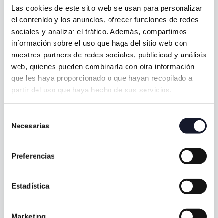
Las cookies de este sitio web se usan para personalizar
Nombre *
el contenido y los anuncios, ofrecer funciones de redes
sociales y analizar el tráfico. Además, compartimos
información sobre el uso que haga del sitio web con
nuestros partners de redes sociales, publicidad y análisis
Teléfono *
web, quienes pueden combinarla con otra información
que les haya proporcionado o que hayan recopilado a
partir del uso que haya hecho de sus servicios.
Email *
Selección
Necesarias
de
¿En qué podemos ayudarte? *
consentimiento
Preferencias
Clínica *
Estadística
Dinos tu preferencia de día y hora. Nos pondremos en
Marketing