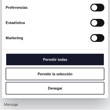
Email *
Preferencias
Estadística
¿En qué podemos ayudarte? *
Marketing
Clínica *
Permitir todas
Dinos tu preferencia de día y hora. Nos pondremos en
contacto para confirmar:
Permitir la selección
Denegar
Mensaje