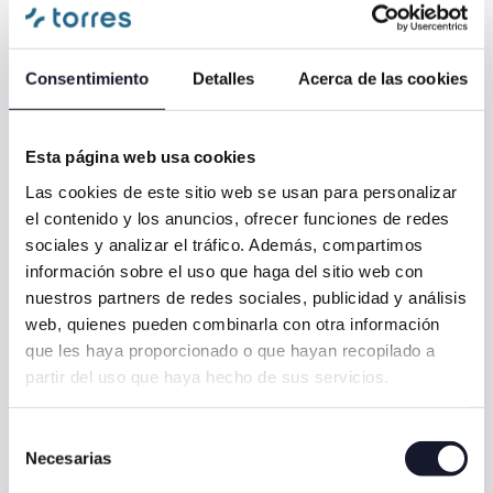
es mucho más
que un
trámite:
Consentimiento
Detalles
Acerca de las cookies
Es la base sobre la que construiremos juntos tu salud
Esta página web usa cookies
bucodental.
Las cookies de este sitio web se usan para personalizar
Queremos que salgas con la certeza de haber sido
el contenido y los anuncios, ofrecer funciones de redes
escuchado, con un plan claro y con la tranquilidad de
sociales y analizar el tráfico. Además, compartimos
estar en manos de un equipo que piensa siempre en
información sobre el uso que haga del sitio web con
tu bienestar.
nuestros partners de redes sociales, publicidad y análisis
web, quienes pueden combinarla con otra información
Nombre *
que les haya proporcionado o que hayan recopilado a
partir del uso que haya hecho de sus servicios.
Teléfono *
Selección
Necesarias
de
consentimiento