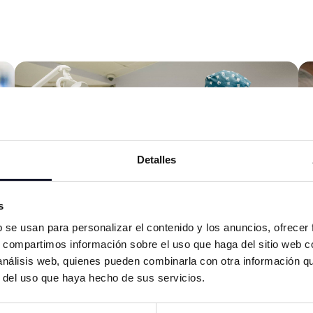
Detalles
s
b se usan para personalizar el contenido y los anuncios, ofrecer
s, compartimos información sobre el uso que haga del sitio web 
 análisis web, quienes pueden combinarla con otra información q
r del uso que haya hecho de sus servicios.
DIAGNÓSTICOS
Maloclusión dental en adultos, ¿tiene solución?