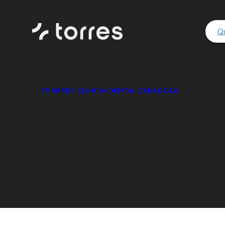
Saltar
al
Q
contenido
TORRRES CLÍNICA DENTAL ZARAGOZA
»
ARCHIVES
Autor:
Dr. Da