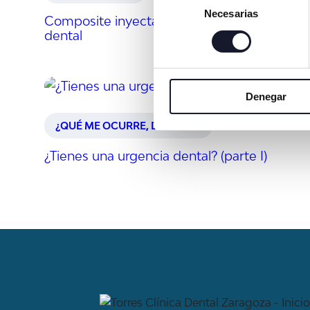
Necesarias
de
Composite inyectado: ventajas y su técnica
consentimiento
dental
Denegar
¿QUÉ ME OCURRE, DOCTOR?
¿Tienes una urgencia dental? (parte I)