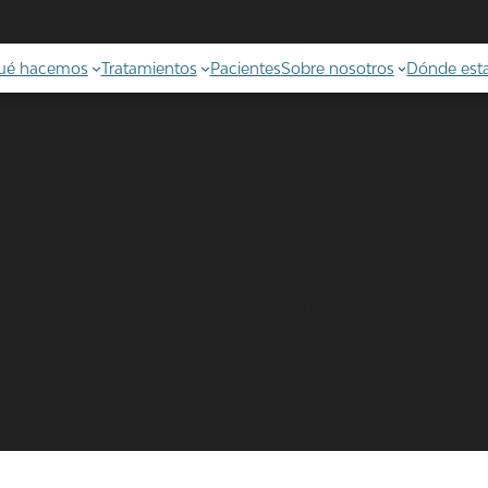
ué hacemos
Tratamientos
Pacientes
Sobre nosotros
Dónde es
 FOR DR. DANIEL PASCUAL
niel Pascual