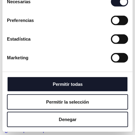
Necesarias
de
DIAGNÓSTICOS
consentimiento
¿En qué consiste el procedimiento de
Preferencias
regeneración ósea dental?
Estadística
Marketing
DIAGNÓSTICOS
Composite inyectado: ventajas y su técnica
dental
Permitir todas
Permitir la selección
DIAGNÓSTICOS
Denegar
¿Qué tipos de prótesis dentales existen?