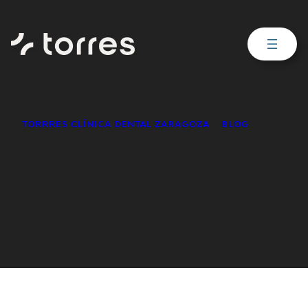
Saltar
al
contenido
TORRRES CLÍNICA DENTAL ZARAGOZA
»
BLOG
»
DIAGNÓSTICOS
Categoría:
Diagnósticos