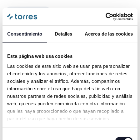
DIAGNÓSTICOS
Odontofobia: ¿Qué es y cómo superar el miedo
al dentista?
Consentimiento
Detalles
Acerca de las cookies
Esta página web usa cookies
Las cookies de este sitio web se usan para personalizar
el contenido y los anuncios, ofrecer funciones de redes
DIAGNÓSTICOS
sociales y analizar el tráfico. Además, compartimos
información sobre el uso que haga del sitio web con
¿Qué es el diseño de sonrisa? ¿Cómo se hace y
nuestros partners de redes sociales, publicidad y análisis
cuánto cuesta?
web, quienes pueden combinarla con otra información
que les haya proporcionado o que hayan recopilado a
partir del uso que haya hecho de sus servicios.
Selección