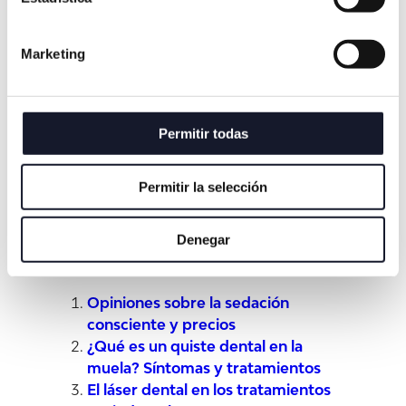
Destacado profesional en medicina y estomatología,
con títulos de Licenciado en Medicina y Cirugía,
Especialista en Estomatología y Doctor en Medicina y
Marketing
Cirugía. Su experiencia se extiende a la Implantología,
Rehabilitación Oral y Periodoncia, con un Máster en
colaboración con The New York University. Es miembro
de varias sociedades odontológicas, ha presidido
Permitir todas
congresos y ha dado numerosas conferencias y cursos
en universidades. Ha contribuido a la literatura
odontológica con libros, capítulos y artículos científicos.
Permitir la selección
Denegar
Artículos relacionados:
Opiniones sobre la sedación
consciente y precios
¿Qué es un quiste dental en la
muela? Síntomas y tratamientos
El láser dental en los tratamientos