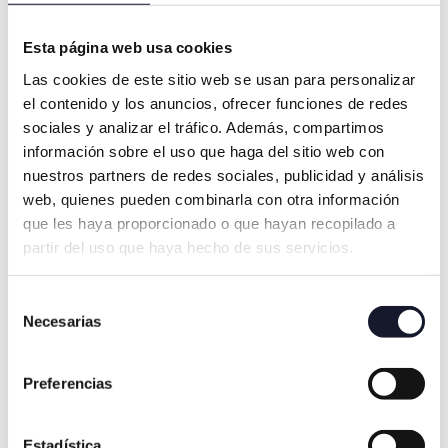
De momento, y mientras esperamos estos
avances, ¿por qué no pides
una
primera
Esta página web usa cookies
visita gratuita
para que podamos
asesorarte? Contamos con las técnicas
Las cookies de este sitio web se usan para personalizar
odontológicas más punteras del mercado,
el contenido y los anuncios, ofrecer funciones de redes
y somos capaces de ofrecerte las mejores
sociales y analizar el tráfico. Además, compartimos
soluciones disponibles.
información sobre el uso que haga del sitio web con
nuestros partners de redes sociales, publicidad y análisis
Si buscas un
dentista en Zaragoza
… ¡no lo
web, quienes pueden combinarla con otra información
pienses más! Te esperamos.
que les haya proporcionado o que hayan recopilado a
partir del uso que haya hecho de sus servicios.
Selección
Necesarias
de
consentimiento
Preferencias
Dr. Francisco Torres
Estadística