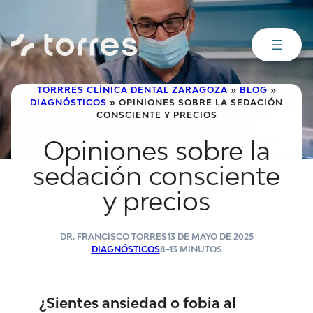
Saltar
al
contenido
TORRRES CLÍNICA DENTAL ZARAGOZA
»
BLOG
»
DIAGNÓSTICOS
»
OPINIONES SOBRE LA SEDACIÓN
CONSCIENTE Y PRECIOS
Opiniones sobre la
sedación consciente
y precios
DR. FRANCISCO TORRES
13 DE MAYO DE 2025
DIAGNÓSTICOS
8–13 MINUTOS
¿Sientes ansiedad o fobia al