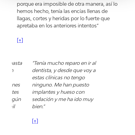
porque era imposible de otra manera, así lo
hemos hecho, tenía las encías llenas de
llagas, cortes y heridas por lo fuerte que
apretaba en los anteriores intentos”
[+]
tista hasta
“Tenía mucho reparo en ir al
do han
dentista, y desde que voy a
nción,
estas clínicas no tengo
ste lunes
ninguno. Me han puesto
s dientes
implantes y hueso con
in ningún
sedación y me ha ido muy
s y mil
bien.”
[+]