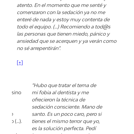
atento. En el momento que me senté y
comenzaron con la sedación ya no me
enteré de nada y estoy muy contenta de
todo el equipo. (…) Recomiendo a tod@s
las personas que tienen miedo, pánico y
ansiedad que se acerquen y ya verán como
no sé arrepentirán”.
[+]
No
“Hubo que tratar el tema de
olor, sino
mi fobia al dentista y me
me
ofrecieron la técnica de
 boca
sedación consciente. Mano de
po que
santo. Es un poco caro, pero si
iento (…).
tienes el mismo terror que yo,
 como
es la solución perfecta. Pedí