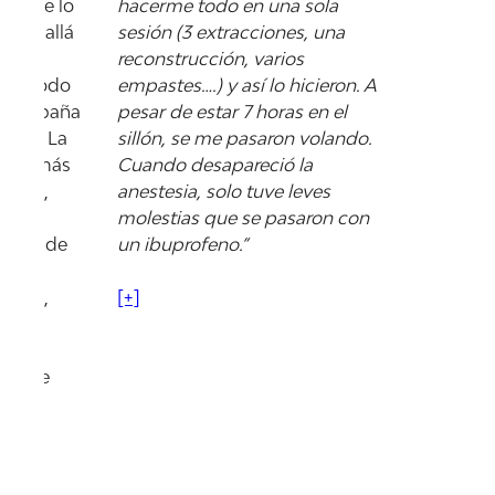
ia, de lo
hacerme todo en una sola
 más allá
sesión (3 extracciones, una
s y la
reconstrucción, varios
 de todo
empastes….) y así lo hicieron. A
e acompaña
pesar de estar 7 horas en el
ceso. La
sillón, se me pasaron volando.
ucho más
Cuando desapareció la
eraba,
anestesia, solo tuve leves
r el
molestias que se pasaron con
fecto de
un ibuprofeno.”
naron
strés,
[+]
más
 sobre