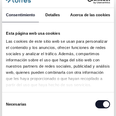
o volví a
“Ha desaparecido mi miedo a
“Ojalá lo
Consentimiento
Detalles
Acerca de las cookies
os y no me
ir a una consulta
hace muc
. El
odontológica. En la
vida he t
, las
intervención mayor opté por
dentistas
Esta página web usa cookies
tuosas,
la sedación consciente y fue
una inter
Las cookies de este sitio web se usan para personalizar
s
todo un acierto.”
grande co
el contenido y los anuncios, ofrecer funciones de redes
entir
trato exc
sociales y analizar el tráfico. Además, compartimos
tizan
[+]
profesio
información sobre el uso que haga del sitio web con
s y el
paseo. In
nuestros partners de redes sociales, publicidad y análisis
es
horas des
web, quienes pueden combinarla con otra información
dolor ni 
que les haya proporcionado o que hayan recopilado a
imposibl
partir del uso que haya hecho de sus servicios.
[+]
Selección
Necesarias
de
consentimiento