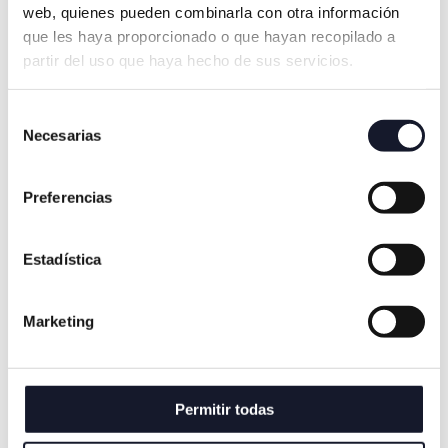
web, quienes pueden combinarla con otra información
que les haya proporcionado o que hayan recopilado a
partir del uso que haya hecho de sus servicios.
CORPORATIVO
Selección
Necesarias
de
Clínica Dental Torres en el European
consentimiento
Symposium
Preferencias
Estadística
CORPORATIVO
Marketing
El Doctor Torres Lear asiste al Curso
«Protocolo BOPT: Sobre diente e implante»
Permitir todas