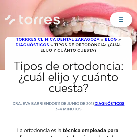
Saltar
al
contenido
TORRRES CLÍNICA DENTAL ZARAGOZA
»
BLOG
»
DIAGNÓSTICOS
»
TIPOS DE ORTODONCIA: ¿CUÁL
ELIJO Y CUÁNTO CUESTA?
Tipos de ortodoncia:
¿cuál elijo y cuánto
cuesta?
DRA. EVA BARRIENDOS
11 DE JUNIO DE 2018
DIAGNÓSTICOS
3–4 MINUTOS
La ortodoncia es la
técnica empleada para