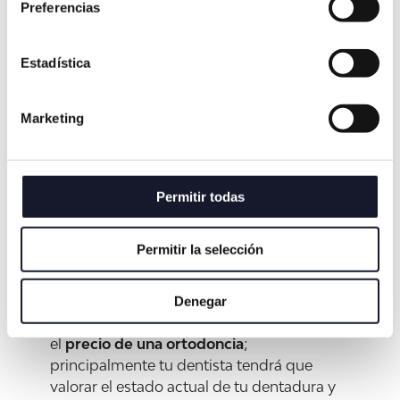
Preferencias
mordida abierta, mordida cruzada,
mordida cubierta, prognatismo,
retrognatismo o
diastema
.
Estadística
¡
Pide cita con nuestros profesionales
y
Marketing
tendrás una atención personalizada! Así
podremos estudiar tu caso en concreto y
valorar cuál es la mejor solución en tu
situación.
Permitir todas
¿Cuánto cuesta una
Permitir la selección
ortodoncia?
Denegar
Hay muchos factores que pueden influir en
el
precio de una ortodoncia
;
principalmente tu dentista tendrá que
valorar el estado actual de tu dentadura y