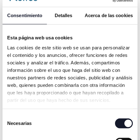
(sean del tipo que sean)
Consentimiento
Detalles
Acerca de las cookies
¿Qué tipo de
Esta página web usa cookies
ortodoncia elijo?
Las cookies de este sitio web se usan para personalizar
el contenido y los anuncios, ofrecer funciones de redes
sociales y analizar el tráfico. Además, compartimos
Aunque de forma general hemos dicho
información sobre el uso que haga del sitio web con
que la ortodoncia sirve para corregir la
nuestros partners de redes sociales, publicidad y análisis
alineación de los dientes, en realidad ayuda
web, quienes pueden combinarla con otra información
a corregir diferentes situaciones.
que les haya proporcionado o que hayan recopilado a
Dependiendo de tu caso particular,
tu
partir del uso que haya hecho de sus servicios.
dentista te recomendará el tipo de
ortodoncia que mejor va a funcionar en tu
Selección
situación
.
Necesarias
de
Algunos de los principales problemas que
consentimiento
puedes solucionar con la ortodoncia son la